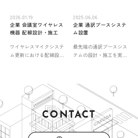
2026.01.19
2025.06.06
企業 会議室ワイヤレス
企業 通訳ブースシステ
機器 配線設計・施工
ム設置
ワイヤレスマイクシステ
最先端の通訳ブースシス
ム更新における配線設
テムの設計・施工を実施
計・施工。神奈川県横浜
しました。このシステム
市中区のオフィスにおい
は、国際会議や多言語で
て、ワイヤレスマイクシ
のコミュニケーションを
ステム一式の更新プロジ
円滑にし、高い遮音性と
ェクトに参画いたしまし
クリアな音声で質の高い
た。本件は、パートナー
通訳環境を提供します。
企業様を通じて、技術支
CONTACT
援および施工を担当した
事例です。